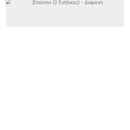
Στούντιο (2 Ενήλικες)
25 m²
2 άτομα
1 διπλό κρεβάτι ή 2 μονά κρεβάτια
ΠΕΡΙΣΣΌΤΕΡΑ
ΈΛΕΓΧΟΣ ΔΙΑΘΕΣΙΜΌΤΗΤΑΣ
Διαμέρισμα 1 Υπνοδωματίου (4 Ενήλικες)